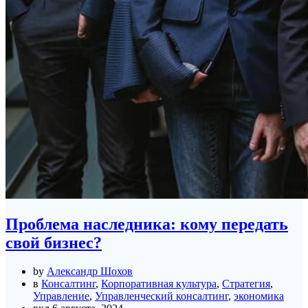
Проблема наследника: кому передать
свой бизнес?
by
Александр Шохов
в
Консалтинг
,
Корпоративная культура
,
Стратегия
,
Управление
,
Управленческий консалтинг
,
экономика