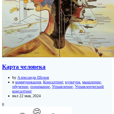
Карта человека
by
Александр Шохов
в
коммуникация
,
Консалтинг
,
культура
,
мышление
,
обучение
,
понимание
,
Управление
,
Управленческий
консалтинг
вкл 22 мая, 2024
0