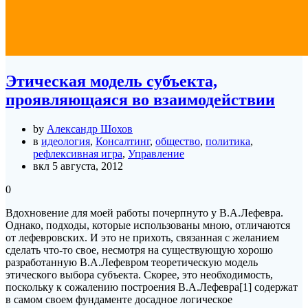
Этическая модель субъекта,
проявляющаяся во взаимодействии
by
Александр Шохов
в
идеология
,
Консалтинг
,
общество
,
политика
,
рефлексивная игра
,
Управление
вкл 5 августа, 2012
0
Вдохновение для моей работы почерпнуто у В.А.Лефевра.
Однако, подходы, которые использованы мною, отличаются
от лефевровских. И это не прихоть, связанная с желанием
сделать что-то свое, несмотря на существующую хорошо
разработанную В.А.Лефевром теоретическую модель
этического выбора субъекта. Скорее, это необходимость,
поскольку к сожалению построения В.А.Лефевра[1] содержат
в самом своем фундаменте досадное логическое