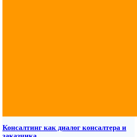
Консалтинг как диалог консалтера и
заказчика