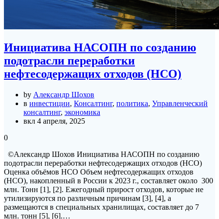
Инициатива НАСОПН по созданию
подотрасли переработки
нефтесодержащих отходов (НСО)
by
Александр Шохов
в
инвестиции
,
Консалтинг
,
политика
,
Управленческий
консалтинг
,
экономика
вкл 4 апреля, 2025
0
©Александр Шохов Инициатива НАСОПН по созданию
подотрасли переработки нефтесодержащих отходов (НСО)
Оценка объёмов НСО Объем нефтесодержащих отходов
(HCO), накопленный в России к 2023 г., составляет около 300
млн. Тонн [1], [2]. Eжегодный прирост отходов, которые не
утилизируются по различным причинам [3], [4], а
размещаются в специальных хранилищах, составляет до 7
млн. тонн [5], [6].…