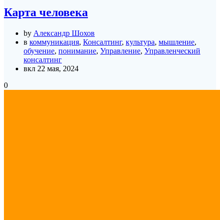
Карта человека
by
Александр Шохов
в
коммуникация
,
Консалтинг
,
культура
,
мышление
,
обучение
,
понимание
,
Управление
,
Управленческий
консалтинг
вкл 22 мая, 2024
0