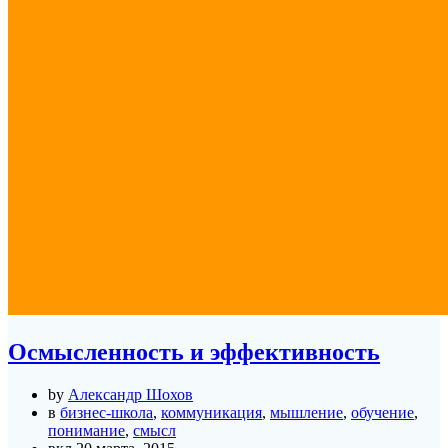
Осмысленность и эффективность
by
Александр Шохов
в
бизнес-школа
,
коммуникация
,
мышление
,
обучение
,
понимание
,
смысл