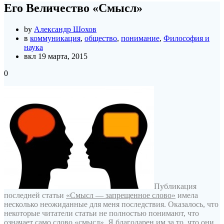
Его Величество «Смысл»
by
Александр Шохов
в
коммуникация
,
общество
,
понимание
,
Философия и
наука
вкл 19 марта, 2015
0
Публикация
последней статьи
«Смысл — запрещенное слово»
имела
несколько неожиданные для меня последствия. Оказалось, что
некоторые читатели статьи не полностью понимают, что
означает само слово «смысл». Я благодарен им за то, что они