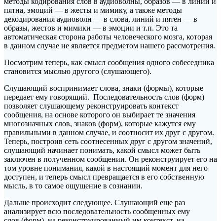
методы кодирования слов в аудиоволны, образов — в линии и
пятна, эмоций — в жесты и мимику, а также методы
декодирования аудиоволн — в слова, линий и пятен — в
образы, жестов и мимики — в эмоции и т.п. Это та
автоматическая сторона работы человеческого мозга, которая
в данном случае не является предметом нашего рассмотрения.
Посмотрим теперь, как смысл сообщения одного собеседника
становится мыслью другого (слушающего).
Слушающий воспринимает слова, знаки (формы), которые
передает ему говорящий. Последовательность слов (форм)
позволяет слушающему реконструировать контекст
сообщения, на основе которого он выбирает те значения
многозначных слов, знаков (форм), которые кажутся ему
правильными в данном случае, и соотносит их друг с другом.
Теперь, построив сеть соотнесенных друг с другом значений,
слушающий начинает понимать, какой смысл может быть
заключен в полученном сообщении. Он реконструирует его на
том уровне понимания, какой в настоящий момент для него
доступен, и теперь смысл превращается в его собственную
мысль, в то самое ощущение в сознании.
Дальше происходит следующее. Слушающий еще раз
анализирует всю последовательность сообщенных ему
слов (форм), на реконструированный им контекст, на