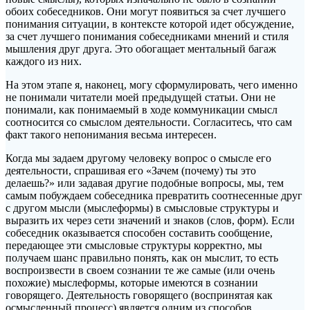
обоих собеседников. Они могут появиться за счет лучшего
понимания ситуации, в контексте которой идет обсуждение,
за счет лучшего понимания собеседниками мнений и стиля
мышления друг друга. Это обогащает ментальный багаж
каждого из них.
На этом этапе я, наконец, могу сформулировать, чего именно
не понимали читатели моей предыдущей статьи. Они не
понимали, как понимаемый в ходе коммуникации смысл
соотносится со смыслом деятельности. Согласитесь, что сам
факт такого непонимания весьма интересен.
Когда мы задаем другому человеку вопрос о смысле его
деятельности, спрашивая его «Зачем (почему) ты это
делаешь?» или задавая другие подобные вопросы, мы, тем
самым побуждаем собеседника превратить соотнесенные друг
с другом мысли (мыслеформы) в смысловые структуры и
выразить их через сети значений и знаков (слов, форм). Если
собеседник оказывается способен составить сообщение,
передающее эти смысловые структуры корректно, мы
получаем шанс правильно понять, как он мыслит, то есть
воспроизвести в своем сознании те же самые (или очень
похожие) мыслеформы, которые имеются в сознании
говорящего. Деятельность говорящего (воспринятая как
осмысленный процесс) является одним из способов