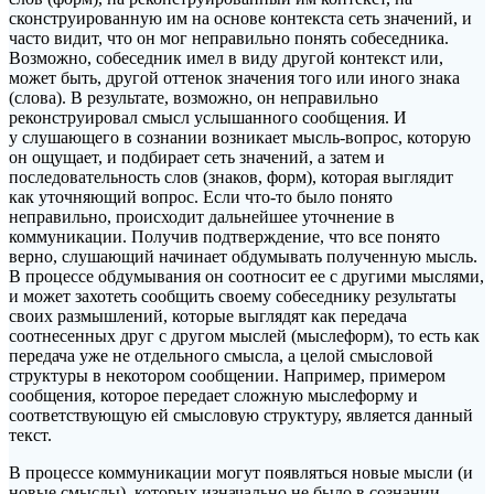
сконструированную им на основе контекста сеть значений, и
часто видит, что он мог неправильно понять собеседника.
Возможно, собеседник имел в виду другой контекст или,
может быть, другой оттенок значения того или иного знака
(слова). В результате, возможно, он неправильно
реконструировал смысл услышанного сообщения. И
у слушающего в сознании возникает мысль-вопрос, которую
он ощущает, и подбирает сеть значений, а затем и
последовательность слов (знаков, форм), которая выглядит
как уточняющий вопрос. Если что-то было понято
неправильно, происходит дальнейшее уточнение в
коммуникации. Получив подтверждение, что все понято
верно, слушающий начинает обдумывать полученную мысль.
В процессе обдумывания он соотносит ее с другими мыслями,
и может захотеть сообщить своему собеседнику результаты
своих размышлений, которые выглядят как передача
соотнесенных друг с другом мыслей (мыслеформ), то есть как
передача уже не отдельного смысла, а целой смысловой
структуры в некотором сообщении. Например, примером
сообщения, которое передает сложную мыслеформу и
соответствующую ей смысловую структуру, является данный
текст.
В процессе коммуникации могут появляться новые мысли (и
новые смыслы), которых изначально не было в сознании