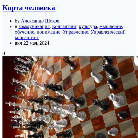
Карта человека
by
Александр Шохов
в
коммуникация
,
Консалтинг
,
культура
,
мышление
,
обучение
,
понимание
,
Управление
,
Управленческий
консалтинг
вкл 22 мая, 2024
0