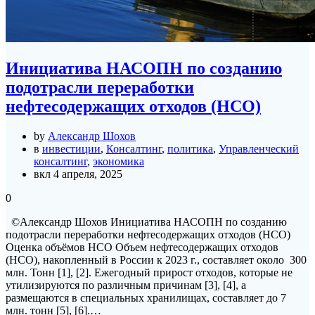
Инициатива НАСОПН по созданию
подотрасли переработки
нефтесодержащих отходов (НСО)
by
Александр Шохов
в
инвестиции
,
Консалтинг
,
политика
,
Управленческий
консалтинг
,
экономика
вкл 4 апреля, 2025
0
©Александр Шохов Инициатива НАСОПН по созданию
подотрасли переработки нефтесодержащих отходов (НСО)
Оценка объёмов НСО Объем нефтесодержащих отходов
(HCO), накопленный в России к 2023 г., составляет около 300
млн. Тонн [1], [2]. Eжегодный прирост отходов, которые не
утилизируются по различным причинам [3], [4], а
размещаются в специальных хранилищах, составляет до 7
млн. тонн [5], [6].…