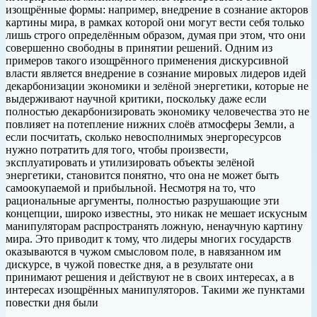
изощрённые формы: например, внедрение в сознание акторов
картины мира, в рамках которой они могут вести себя только
лишь строго определённым образом, думая при этом, что они
совершенно свободны в принятии решений. Одним из
примеров такого изощрённого применения дискурсивной
власти является внедрение в сознание мировых лидеров идей
декарбонизации экономики и зелёной энергетики, которые не
выдерживают научной критики, поскольку даже если
полностью декарбонизировать экономику человечества это не
повлияет на потепление нижних слоёв атмосферы Земли, а
если посчитать, сколько невосполнимых энергоресурсов
нужно потратить для того, чтобы произвести,
эксплуатировать и утилизировать объекты зелёной
энергетики, становится понятно, что она не может быть
самоокупаемой и прибыльной. Несмотря на то, что
рациональные аргументы, полностью разрушающие эти
концепции, широко известны, это никак не мешает искусным
манипуляторам распространять ложную, ненаучную картину
мира. Это приводит к тому, что лидеры многих государств
оказываются в чужом смысловом поле, в навязанном им
дискурсе, в чужой повестке дня, а в результате они
принимают решения и действуют не в своих интересах, а в
интересах изощрённых манипуляторов. Такими же пунктами
повестки дня были