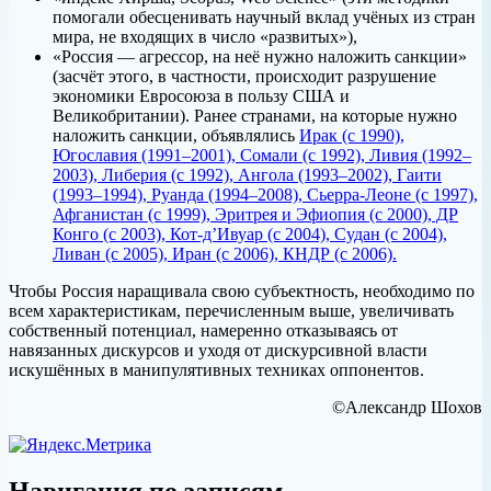
помогали обесценивать научный вклад учёных из стран
мира, не входящих в число «развитых»),
«Россия — агрессор, на неё нужно наложить санкции»
(засчёт этого, в частности, происходит разрушение
экономики Евросоюза в пользу США и
Великобритании). Ранее странами, на которые нужно
наложить санкции, объявлялись
Ирак (с 1990),
Югославия (1991–2001), Сомали (с 1992), Ливия (1992–
2003), Либерия (с 1992), Ангола (1993–2002), Гаити
(1993–1994), Руанда (1994–2008), Сьерра-Леоне (с 1997),
Афганистан (с 1999), Эритрея и Эфиопия (с 2000), ДР
Конго (с 2003), Кот-д’Ивуар (с 2004), Судан (с 2004),
Ливан (с 2005), Иран (с 2006), КНДР (с 2006).
Чтобы Россия наращивала свою субъектность, необходимо по
всем характеристикам, перечисленным выше, увеличивать
собственный потенциал, намеренно отказываясь от
навязанных дискурсов и уходя от дискурсивной власти
искушённых в манипулятивных техниках оппонентов.
©Александр Шохов
Навигация по записям