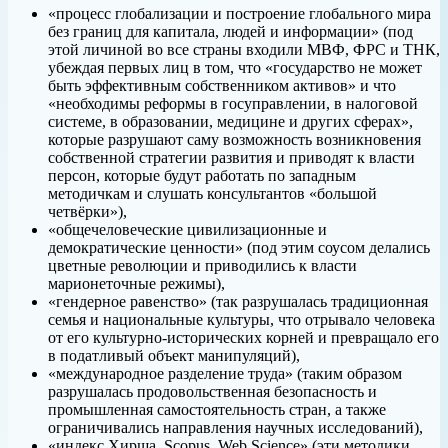
«процесс глобализации и построение глобального мира
без границ для капитала, людей и информации» (под
этой личиной во все страны входили МВФ, ФРС и ТНК,
убеждая первых лиц в том, что «государство не может
быть эффективным собственником активов» и что
«необходимы реформы в госуправлении, в налоговой
системе, в образовании, медицине и других сферах»,
которые разрушают саму возможность возникновения
собственной стратегии развития и приводят к власти
персон, которые будут работать по западным
методичкам и слушать консультантов «большой
четвёрки»),
«общечеловеческие цивилизационные и
демократические ценности» (под этим соусом делались
цветные революции и приводились к власти
марионеточные режимы),
«гендерное равенство» (так разрушалась традиционная
семья и национальные культуры, что отрывало человека
от его культурно-исторических корней и превращало его
в податливый объект манипуляций),
«международное разделение труда» (таким образом
разрушалась продовольственная безопасность и
промышленная самостоятельность стран, а также
ограничивались направления научных исследований),
«индекс Хирша, Scopus, Web Science» (эти методики