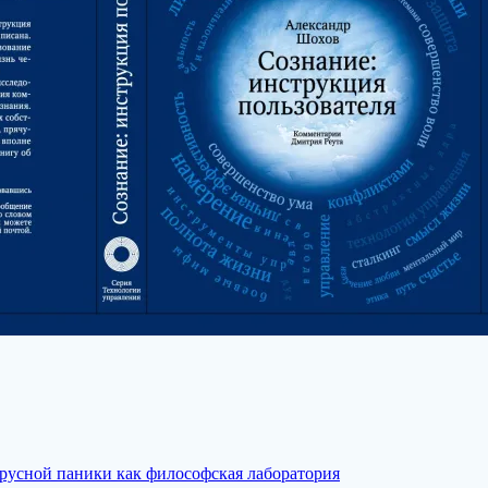
русной паники как философская лаборатория