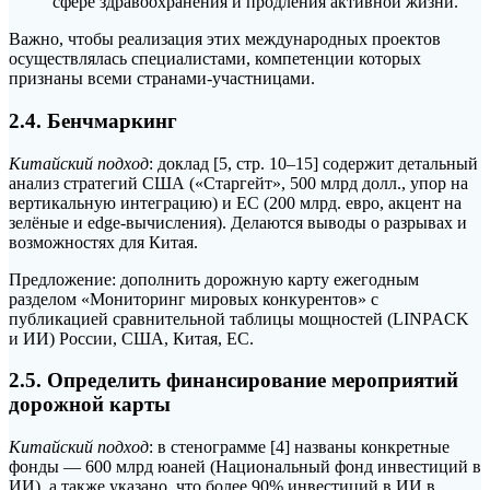
сфере здравоохранения и продления активной жизни.
Важно, чтобы реализация этих международных проектов
осуществлялась специалистами, компетенции которых
признаны всеми странами-участницами.
2.4. Бенчмаркинг
Китайский подход
: доклад [5, стр. 10–15] содержит детальный
анализ стратегий США («Старгейт», 500 млрд долл., упор на
вертикальную интеграцию) и ЕС (200 млрд. евро, акцент на
зелёные и edge-вычисления). Делаются выводы о разрывах и
возможностях для Китая.
Предложение: дополнить дорожную карту ежегодным
разделом «Мониторинг мировых конкурентов» с
публикацией сравнительной таблицы мощностей (LINPACK
и ИИ) России, США, Китая, ЕС.
2.5. Определить финансирование мероприятий
дорожной карты
Китайский подход
: в стенограмме [4] названы конкретные
фонды — 600 млрд юаней (Национальный фонд инвестиций в
ИИ), а также указано, что более 90% инвестиций в ИИ в