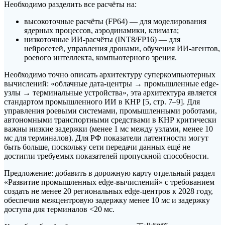
Необходимо разделить все расчёты на:
высокоточные расчёты (FP64) — для моделирования
ядерных процессов, аэродинамики, климата;
низкоточные ИИ-расчёты (INT8/FP16) — для
нейросетей, управления дронами, обучения ИИ-агентов,
роевого интеллекта, компьютерного зрения.
Необходимо точно описать архитектуру суперкомпьютерных
вычислений: «облачные дата-центры → промышленные edge-
узлы → терминальные устройства», эта архитектура является
стандартом промышленного ИИ в КНР [5, стр. 7–9]. Для
управления роевыми системами, промышленными роботами,
автономными транспортными средствами в КНР критически
важны низкие задержки (менее 1 мс между узлами, менее 10
мс для терминалов). Для РФ показатели латентности могут
быть больше, поскольку сети передачи данных ещё не
достигли требуемых показателей пропускной способности.
Предложение: добавить в дорожную карту отдельный раздел
«Развитие промышленных edge-вычислений» с требованием
создать не менее 20 региональных edge-центров к 2028 году,
обеспечив межцентровую задержку менее 10 мс и задержку
доступа для терминалов <20 мс.