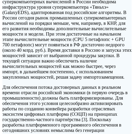
суперкомпьютерных вычислений в России необходима
инфраструктура уровня суперкомпьютера «Тяньхэ»
(GalaxyEDS), адаптированная под российские алгоритмы. В
России сегодня рынок промышленных суперкомпьютерных
вычислений на порядки меньше, чем, например, в КНР, для
его развития необходимы дополнительные вычислительные
мощности и модели. При этом достаточные на начальном
этапе вычислительные мощности (CPU 5 петафлопс + GPU
700 петафлопс) могут появиться в РФ достаточно недорого
(около 40 млрд. руб.). Время доставки в Россию и запуска этих
мощностей зависит от выбранной процедуры закупки. В
текущей ситуации важно обеспечить наличие
вычислительных мощностей как можно быстрее, через
импорт, в дальнейшем постепенно, с использованием
закупленных мощностей, решая задачу импортозамещения.
Для обеспечения потока достоверных данных в реальном
времени отрасли российской экономики (в первую очередь в
промышленности) должны быть платформизированы. Для
обеспечения этого условия целесообразно активизировать
работы по созданию конвейера разработки отраслевых
экосистем цифровых платформа (ОЭЦП) на принципах
государственно-частного партнёрства [3]. Поскольку
разработка платформенного программного обеспечения в
сегодняшних условиях немыслима без генерации