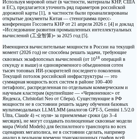
Используя мировой опыт (в частности, материалы КНР, США
и ЕС), предлагается уточнить ряд параметров российской
дорожной карты [1], в частности были проанализированы
открытые документы Китая — стенограмма пресс-
конференции Госсовета КНР от 21 апреля 2026 г. [4] и доклад
«Исследование развития промышленных интеллектуальных
вычислений (工业智算)» за 2025 год [5].
Имеющиеся вычислительные мощности в России на текущий
момент (2026 год) не способны решать задачи, требующие
18
сквозных экзафлопсных вычислений (от 10
операций в
секунду и выше) и единовременного объединения сотен
тысяч топовых ИИ-ускорителей последнего поколения.
Текущий потолок российской инфраструктуры — это
суммарная мощность всех систем в районе 100–400
петафлопс, распределенная по отдельным коммерческим и
научным кластерам (крупнейшие — «Червоненкис» от
Яндекса, Christofari Neo от Сбера). Существующие в РФ
мощности не в состоянии решить задачу обучения базовых
мультимодальных LLM/LMM (аналогов GPT-5, Gemini 1.5/2.0
Ultra, Claude 4) «с нуля» за приемлемые сроки (до 3–4
месяцев), не могут создавать полноценные сквозные модели
мира (World Models) для беспилотного транспорта во всех
сценариях мегаполиса, не в состоянии сделать, например
анализ в реальном времени транзакционных графов всей