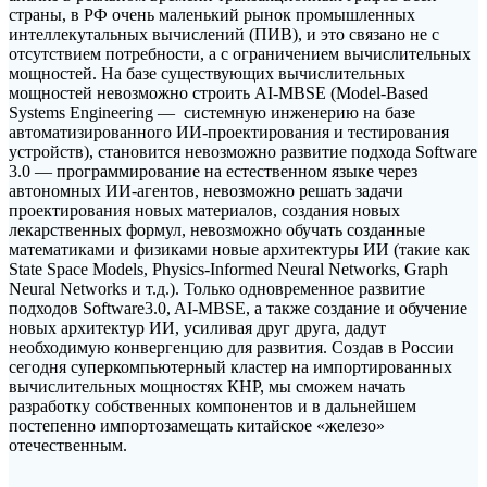
страны, в РФ очень маленький рынок промышленных
интеллекутальных вычислений (ПИВ), и это связано не с
отсутствием потребности, а с ограничением вычислительных
мощностей. На базе существующих вычислительных
мощностей невозможно строить AI-MBSE (Model-Based
Systems Engineering — системную инженерию на базе
автоматизированного ИИ-проектирования и тестирования
устройств), становится невозможно развитие подхода Software
3.0 — программирование на естественном языке через
автономных ИИ-агентов, невозможно решать задачи
проектирования новых материалов, создания новых
лекарственных формул, невозможно обучать созданные
математиками и физиками новые архитектуры ИИ (такие как
State Space Models, Physics-Informed Neural Networks, Graph
Neural Networks и т.д.). Только одновременное развитие
подходов Software3.0, AI-MBSE, а также создание и обучение
новых архитектур ИИ, усиливая друг друга, дадут
необходимую конвергенцию для развития. Создав в России
сегодня суперкомпьютерный кластер на импортированных
вычислительных мощностях КНР, мы сможем начать
разработку собственных компонентов и в дальнейшем
постепенно импортозамещать китайское «железо»
отечественным.