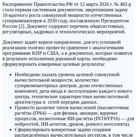
Распоряжение Правительства РФ от 12 марта 2026 г. № 482-р
стало первым системным документом, закрепившим задачу
10-кратного роста совокупной мощности отечественных
суперкомпьютеров к 2030 году, поставленную Президентом
России [2]. Документ содержит перечень общесистемных,
регуляторных, кадровых и технологических мероприятий.
Документ задаёт верное направление, для его успешной
реализации полезно провести сравнение с аналогичными
программами КНР и США, а в документах, которые появятся
в результате исполнения дорожной карты, необходимо
сформулировать измеримые целевые результаты:
Необходимо указать уровень целевой совокупной
вычислительной мощности, количество
суперкомпьютерных центров, долю отечественных
компонент, даты ввода в эксплуатацию каждого нового
центра, технические характеристики вычислительной
архитектуры и сетей передачи данных.
Провести различие типов вычислений (высокоточные
расчёты (FP64) — для физики, авиации, ядерных
процессов, низкоточные ИИ-расчёты (INT8/FP16) — для
нейросетей, ИИ-агентов, дронов, роевого интеллекта).
Сформулировать конкретные задачи создания
распределённых вычислительных ресурсов, в том числе