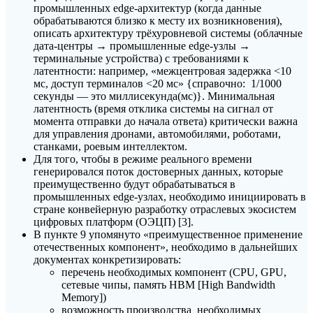
промышленных edge-архитектур (когда данные
обрабатываются близко к месту их возникновения),
описать архитектуру трёхуровневой системы (облачные
дата-центры → промышленные edge-узлы →
терминальные устройства) с требованиями к
латентности: например, «межцентровая задержка <10
мс, доступ терминалов <20 мс» {справочно: 1/1000
секунды — это миллисекунда(мс)}. Минимальная
латентность (время отклика системы на сигнал от
момента отправки до начала ответа) критически важна
для управления дронами, автомобилями, роботами,
станками, роевым интеллектом.
Для того, чтобы в режиме реального времени
генерировался поток достоверных данных, которые
преимущественно будут обрабатываться в
промышленных edge-узлах, необходимо инициировать в
стране конвейерную разработку отраслевых экосистем
цифровых платформ (ОЭЦП) [3].
В пункте 9 упомянуто «преимущественное применение
отечественных компонент», необходимо в дальнейших
документах конкретизировать:
перечень необходимых компонент (CPU, GPU,
сетевые чипы, память HBM [High Bandwidth
Memory])
возможность производства необходимых