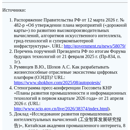
Источники:
Распоряжение Правительства РФ от 12 марта 2026 г. №
482-р «Об утверждении плана мероприятий («дорожной
карты») по развитию высокопроизводительных
вычислений, алгоритмов искусственного интеллекта,
грид-технологий и суперкомпьютерной
инфраструктуры». URL:
http://government.ru/news/58079/
Перечень поручений Президента РФ по итогам Форума
будущих технологий от 21 февраля 2025 г. (Пр-834, п.
1г).
Румянцев В.Ю., Шохов А.С. Как разрабатывать
жизнеспособные отраслевые экосистемы цифровых
платформ (ОЭЦП)? URL:
https://www.shokhov.com/2025/08/autopoiesis/
Стенограмма пресс-конференции Госсовета КНР
«Планы развития промышленности и информационных
технологий в первом квартале 2026 года» от 21 апреля
2026 г. (URL:
http://www.scio.gov.cn/live/2026/38374/index.html
).
Доклад «Исследование развития промышленных
интеллектуальных вычислений (工业智算发展研究报
告)», Китайская академия промышленного интернета, 8