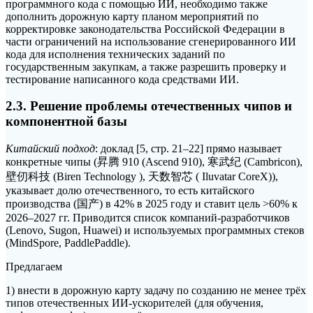
программного кода с помощью ИИ, необходимо также
дополнить дорожную карту планом мероприятий по
корректировке законодательства Российской Федерации в
части ограничений на использование сгенерированного ИИ
кода для исполнения технических заданий по
государственным закупкам, а также разрешить проверку и
тестирование написанного кода средствами ИИ.
2.3. Решение проблемы отечественных чипов и
компонентной базы
Китайский подход
: доклад [5, стр. 21–22] прямо называет
конкретные чипы (昇腾 910 (Ascend 910), 寒武纪 (Cambricon),
壁仞科技 (Biren Technology ), 天数智芯 ( Iluvatar CoreX)),
указывает долю отечественного, то есть китайского
производства (国产) в 42% в 2025 году и ставит цель >60% к
2026–2027 гг. Приводится список компаний-разработчиков
(Lenovo, Sugon, Huawei) и используемых программных стеков
(MindSpore, PaddlePaddle).
Предлагаем
1) внести в дорожную карту задачу по созданию не менее трёх
типов отечественных ИИ-ускорителей (для обучения,