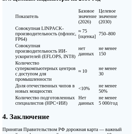
Базовое
Целевое
Показатель
значение
значение
(2026)
(2030)
Совокупная LINPACK-
≈ 75
производительность (пфлопс,
750–800
[оценка]
FP64)
Совокупная
нет
не менее
производительность ИИ-
данных
150
ускорителей (EFLOPS, INT8)
Количество
суперкомпьютерных центров
не менее
≈ 10
с доступом для
30
промышленности
Доля отечественных чипов в
не менее
<10%
новых мощностях
50%
Количество подготовленных
Нет
не менее
специалистов (HPC+ИИ)
данных
5 000/год
4. Заключение
Принятая Правительством РФ дорожная карта — важный