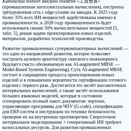
Китайский подход
: введено понятие «工业智算»
(промышленные интеллектуальные вычисления), построена
трёхуровневая сеть с edge-узлами на заводах. К 2025 году
более 35% всех ИИ-мощностей задействованы именно в
промышленности, к 2028 году промышленность будет
использовать свыше 50% вычислительных мощностей [5,
табл. 5], решая задачи проектирования новых изделий,
материалов, разработки технологий производства.
Развитие промышленных суперкомпьютерных вычислений —
это одно из направлений развития, которое позволяет
построить целевую архитектуру сквозного инжиниринга
будущего (часто обозначаемую как AI-augmented MBSE —
Model-Based Systems Engineering). Суть AI-augmented MBSE
состоит в сокращении процесса проектирования новых
изделий и в повышении вероятности сертификации готового
изделия с первого раза. Достигается это засчёт высокоточных
интервальных вычислений, а также засчёт использования
больших языковых моделей, которые в состоянии
сгенерировать полный пакет документов: чертежи,
управляющие программы для ЧПУ (G-code), спецификации
для ERP-систем и инструкции по технике безопасности,
проверив их на внутренние противоречия. Сверхточное
интервальное моделирование + генеративный ИИ требуют
колоссальных ресурсов. Для развития промышленных