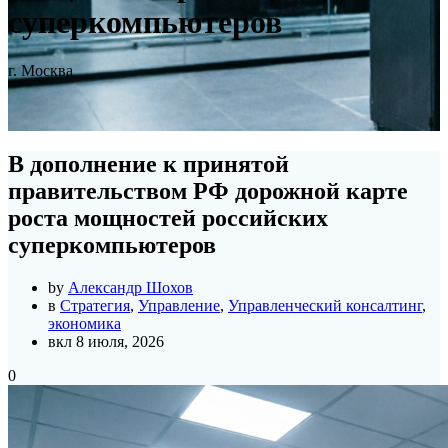
суперкомпьютеров
г. Москва
В дополнение к принятой
правительством РФ дорожной карте
роста мощностей российских
суперкомпьютеров
by
Александр Шохов
в
Стратегия
,
Управление
,
Управленческий консалтинг
,
экономика
вкл 8 июля, 2026
0