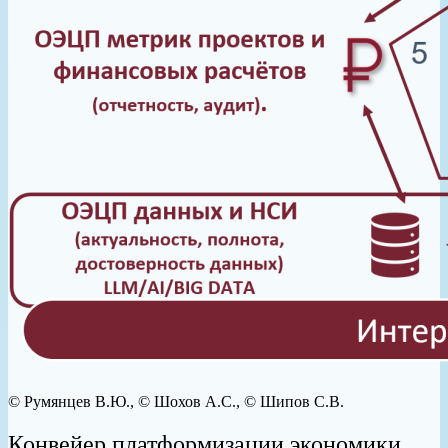
© Румянцев В.Ю., © Шохов А.С., © Шипов С.В.
Конвейер платформизации экономики