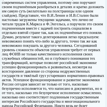
современных систем управления, поэтому они поручают
своим подчинённым разобраться в деталях и кратко доложить
им самую суть (желательно на полстраницы или одним
слайдом). Представьте, что В.И.Ленин и И.В.Сталин были
настолько загружены текущими задачами, что лично не
читали трудов К.Маркса и Ф.Энгельса, а поручили это своим
подчиненным вместе с задачей построить социализм в
отдельно взятой стране так, как их подчинённые его поняли.
Думаю, результат такого делегирования легко предсказуем:
невозможно понять что-либо за другого, точно так же как
невозможно покушать за другого человека. Сегодняшний
уровень сложности объектов управления требует от первых
лиц ФОИВ не только качественного исполнения своих
служебных обязанностей, но и глубокого понимания тех
трансформаций, которые позволят российской экономике
успешно функционировать и развиваться, несмотря на
всестороннее давление со стороны недружественных
государств и тяжёлый груз устаревших нормативно-правовых
актов. Успешное функционирование и развитие экономики
России сегодня зависит не только от того, насколько
безупречно исполняется то, что написано в документах, но и
от того, насколько это безупречное исполнение осмысленно,
насколько оно соответствует подлинным государственным
интересам Российского государства и многонационального
народа Российской Федерации. Никто ведь не будет