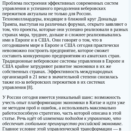
Проблема построения эффективных современных систем
управления и успешного преодоления веберовских
пережитков актуальна не только для России.
Техномиллиардеры, входящие в ближний круг Дональда
Трампа, выступая на различных форумах, открыто заявляют о
том, что проекты, которые они успешно реализовали в разных
странах мира, труднее, дольше и сложнее реализовывались
ими в Европе и в США. Они говорят о том, что в
сегодняшнем мире в Европе и США сегодня практически
невозможно построить предприятие, которое сможет
составить конкуренцию предприятиям из азиатских стран.
Традиционные веберовские системы управления в Европе и
США крайне затрудняют развитие экономики в их же
собственных странах. Эффективность международных
организаций в 21 веке в значительной степени снизилась
также из-за веберовских пережитков в их системах
управления [8].
У России сегодня имеется уникальный шанс: возможность
учесть опыт платформизации экономики в Китае и идти уже
не методом проб и ошибок, а использовать максимально
работоспособную стратегию, часть которой описана в этой
статье. Речь идёт об
изменении подходов к управлению, что
обеспечит глобальное преимущество российской экономике
.
Главное условие этой управленческой трансформации — в