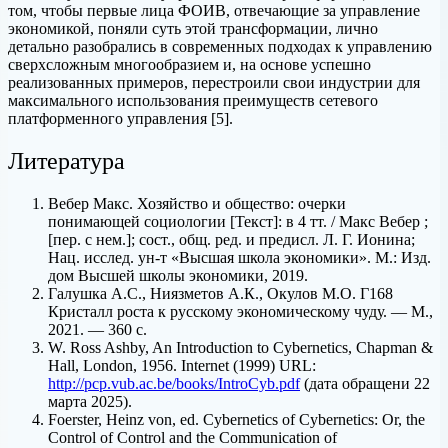
том, чтобы первые лица ФОИВ, отвечающие за управление
экономикой, поняли суть этой трансформации, лично
детально разобрались в современных подходах к управлению
сверхсложным многообразием и, на основе успешно
реализованных примеров, перестроили свои индустрии для
максимального использования преимуществ сетевого
платформенного управления [5].
Литература
Вебер Макс. Хозяйство и общество: очерки
понимающей социологии [Текст]: в 4 тт. / Макс Вебер ;
[пер. с нем.]; сост., общ. ред. и предисл. Л. Г. Ионина;
Нац. исслед. ун-т «Высшая школа экономики». М.: Изд.
дом Высшей школы экономики, 2019.
Галушка А.С., Ниязметов А.К., Окулов М.О. Г168
Кристалл роста к русскому экономическому чуду. — М.,
2021. — 360 с.
W. Ross Ashby, An Introduction to Cybernetics, Chapman &
Hall, London, 1956. Internet (1999) URL:
http://pcp.vub.ac.be/books/IntroCyb.pdf
(дата обращени 22
марта 2025).
Foerster, Heinz von, ed. Cybernetics of Cybernetics: Or, the
Control of Control and the Communication of