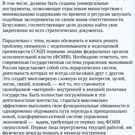
В том числе, должны быть созданы универсальные
инструменты, позволяющие отраслевым министерствам с
минимальными издержками по времени и ресурсам запускать
подобные эксперименты по своим зонам ответственности.
Безусловно, соответствующие цели должны найти свое
закрепление во всех стратегических документах.
Параллельно с этим, нужно обозначить и начать решать
проблему, связанную с недопониманием и недооценкой
преимуществ ОЭЦП первыми лицами федеральных органов
исполнительной власти (ФОИВ). Необходимо отметить, что
современная государственная система управления экономикой
России представляет собой сеть иерархических систем,
деятельность которых не всегда согласована друг с другом.
Это создаёт многомерную сложную игру интересов, целей,
логик, связей, влияний, — всё то, что становится
своеобразной «материей» внутренней и внешней политики
государства. Быть полностью погружённым в эти
деятельностные контексты, стараться максимально
эффективно выполнять свои функциональные обязанности и
одновременно обдумывать пути перехода к принципиально
новой, платформенно-сетевой системе управления
экономикой — задача, требующая от первых лиц ФОИВ
сверхусилий. Первые лица перегружены текущей работой, им
физически некогда вникать в нюансы построения