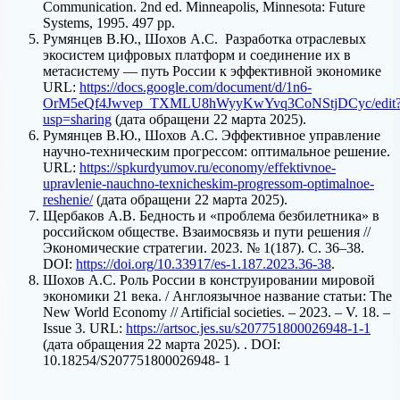
Communication. 2nd ed. Minneapolis, Minnesota: Future
Systems, 1995. 497 pp.
Румянцев В.Ю., Шохов А.С. Разработка отраслевых
экосистем цифровых платформ и соединение их в
метасистему — путь России к эффективной экономике
URL:
https://docs.google.com/document/d/1n6-
OrM5eQf4Jwvep_TXMLU8hWyyKwYvq3CoNStjDCyc/edit
usp=sharing
(дата обращени 22 марта 2025).
Румянцев В.Ю., Шохов А.С. Эффективное управление
научно-техническим прогрессом: оптимальное решение.
URL:
https://spkurdyumov.ru/economy/effektivnoe-
upravlenie-nauchno-texnicheskim-progressom-optimalnoe-
reshenie/
(дата обращени 22 марта 2025).
Щербаков А.В. Бедность и «проблема безбилетника» в
российском обществе. Взаимосвязь и пути решения //
Экономические стратегии. 2023. № 1(187). С. 36–38.
DOI:
https://doi.org/10.33917/es-1.187.2023.36-38
.
Шохов А.С. Роль России в конструировании мировой
экономики 21 века. / Англоязычное название статьи: The
New World Economy // Artificial societies. – 2023. – V. 18. –
Issue 3. URL:
https://artsoc.jes.su/s207751800026948-1-1
(дата обращения 22 марта 2025). . DOI:
10.18254/S207751800026948- 1