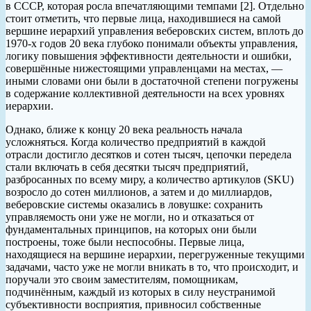
в СССР, которая росла впечатляющими темпами [2]. Отдельно
стоит отметить, что первые лица, находившиеся на самой
вершине иерархий управления веберовских систем, вплоть до
1970-х годов 20 века глубоко понимали объекты управления,
логику повышения эффективности деятельности и ошибки,
совершённые нижестоящими управленцами на местах, —
иными словами они были в достаточной степени погружены
в содержание коллективной деятельности на всех уровнях
иерархии.
Однако, ближе к концу 20 века реальность начала
усложняться. Когда количество предприятий в каждой
отрасли достигло десятков и сотен тысяч, цепочки передела
стали включать в себя десятки тысяч предприятий,
разбросанных по всему миру, а количество артикулов (SKU)
возросло до сотен миллионов, а затем и до миллиардов,
веберовские системы оказались в ловушке: сохранить
управляемость они уже не могли, но и отказаться от
фундаментальных принципов, на которых они были
построены, тоже были неспособны. Первые лица,
находящиеся на вершине иерархии, перегруженные текущими
задачами, часто уже не могли вникать в то, что происходит, и
поручали это своим заместителям, помощникам,
подчинённым, каждый из которых в силу неустранимой
субъективности восприятия, привносил собственные