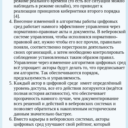
режиме реального времени (то есть все ситуации можно
наблюдать в режиме онлайн), это приводит к
реализации принципов кибернетики второго порядка
[4].
Внесение изменений в алгоритмы работы цифровых
сред работает намного эффективнее управления через
нормативно-правовые акты и документы. В веберовской
системе управления, чтобы исполнялся нормативно-
правовой акт, нужно чтобы его все прочли, правильно
поняли, соответственно перестроили деятельность
своих организаций, а затем необходимо контролировать
соблюдение установленных таким образом правил.
Управление через изменение алгоритмов цифровых сред
всё упрощает: акторы будут делать то, что предписывает
им алгоритм. Так обеспечиваются порядок,
предсказуемость и управляемость.
Каждый актор в цифровой среде имеет определённый
уровень доступа, все его действия логируются (ведётся
полная история активности), что обеспечивает
прозрачность намного лучше, чем документирование
всех решений и действий в веберовских системах и
позволяет обратиться к накопленным историческим
данным значительно быстрее.
Вместо карьеры в веберовских системах, акторы
цифровых сред улучшают свой рейтинг, который