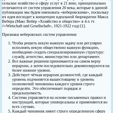
сельское хозяйство и сферу услуг в 21 веке, принципиально
отличаются от систем управления 20 века, которые в данной
публикации мы будем именовать «веберовскими», поскольку
их идея восходит к концепции идеальной бюрократии Макса
Вебера (Макс Вебер «Хозяйство и общество» в 4-х тт.
//«Wirtschaft und Gesellschaft», 1921-1922 год) [1].
Признаки веберовских систем управления:
Чтобы решить некую важную задачу или регулярно
исполнять некую общественно важную функцию,
необходимо создать специализированную структуру:
службу, агентство, министерство или департамент.
Все важные решения принимаются на самом верху
иерархии, а затем последовательно декомпозируются на
более нижние уровни.
Действует чёткая иерархия должностей, где каждый
уровень подчиняется вышестоящему и уровень
полномочий чиновника каждого уровня строго
определён. Это обеспечивает порядок и
предсказуемость.
Система управляется на основе письменных правил и
инструкций, которые универсальны и применяются во
всех случаях.
Каждый чиновник имеет строго определенную сферу