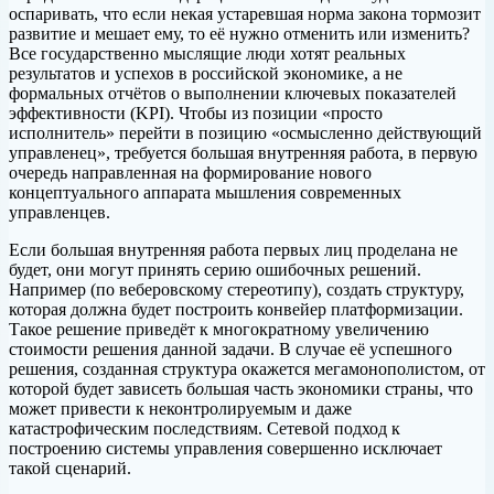
оспаривать, что если некая устаревшая норма закона тормозит
развитие и мешает ему, то её нужно отменить или изменить?
Все государственно мыслящие люди хотят реальных
результатов и успехов в российской экономике, а не
формальных отчётов о выполнении ключевых показателей
эффективности (KPI). Чтобы из позиции «просто
исполнитель» перейти в позицию «осмысленно действующий
управленец», требуется большая внутренняя работа, в первую
очередь направленная на формирование нового
концептуального аппарата мышления современных
управленцев.
Если большая внутренняя работа первых лиц проделана не
будет, они могут принять серию ошибочных решений.
Например (по веберовскому стереотипу), создать структуру,
которая должна будет построить конвейер платформизации.
Такое решение приведёт к многократному увеличению
стоимости решения данной задачи. В случае её успешного
решения, созданная структура окажется мегамонополистом, от
которой будет зависеть б
о
льшая часть экономики страны, что
может привести к неконтролируемым и даже
катастрофическим последствиям. Сетевой подход к
построению системы управления совершенно исключает
такой сценарий.