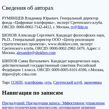
Сведения об авторах
РУМЯНЦЕВ Владимир Юрьевич. Генеральный директор
фонда «Цифровые платформы», эксперт Сретенского клуба.
ORCID: 0000-0002-7142-4412, г. Москва,
rv@fidp.ru
ШОХОВ Александр Сергеевич. Кандидат философских наук,
Ph.D., Генеральный директор ООО «Центр реализации
стратегических проектов», www.shokhov.com, эксперт
Сретенского клуба, ORCID: 0000-0002-2982-3479. Адрес: г.
Москва,
alexander@shokhov.com
ШИПОВ Савва Витальевич. Кандидат юридических наук,
действительный государственный советник Российской
Федерации 1 класса. ORCID: 0009-0005-6101-6596, г.Москва,
shipov
@pfc-cska.com
Tags:
ОЭЦП
,
платформа
,
сеть
,
Сретенский клуб
,
экономика
Навигация по записям
Предыдущий:
Предыдущая запись:
Эффективное управление
научно-техническим прогрессом: оптимальное решение