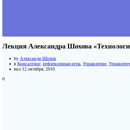
Лекция Александра Шохова «Технолог
by
Александр Шохов
в
Консалтинг
,
рефлексивная игра
,
Управление
,
Управленч
вкл 12 октября, 2010
0